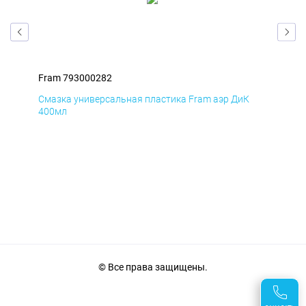
Fram 793000282
Fra
Смазка универсальная пластика Fram аэр ДиК
Сма
400мл
40
© Все права защищены.