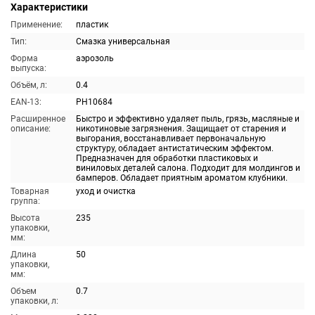
Характеристики
Применение:
пластик
Тип:
Смазка универсальная
Форма
аэрозоль
выпуска:
Объём, л:
0.4
EAN-13:
PH10684
Расширенное
Быстро и эффективно удаляет пыль, грязь, масляные и
описание:
никотиновые загрязнения. Защищает от старения и
выгорания, восстанавливает первоначальную
структуру, обладает антистатическим эффектом.
Предназначен для обработки пластиковых и
виниловых деталей салона. Подходит для молдингов и
бамперов. Обладает приятным ароматом клубники.
Товарная
уход и очистка
группа:
Высота
235
упаковки,
мм:
Длина
50
упаковки,
мм:
Объем
0.7
упаковки, л: